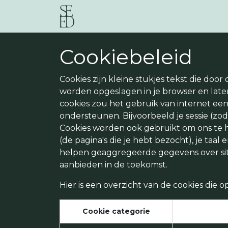
Overslaan naar inhoud
Startpagina
Diensten
Team bu
Cookiebeleid
Cookies zijn kleine stukjes tekst die do
worden opgeslagen in je browser en lat
cookies zou het gebruik van internet een 
ondersteunen. Bijvoorbeeld je sessie (zoda
Cookies worden ook gebruikt om ons te he
(de pagina's die je hebt bezocht), je taa
helpen geaggregeerde gegevens over sitev
aanbieden in de toekomst.
Hier is een overzicht van de cookies di
Cookie categorie