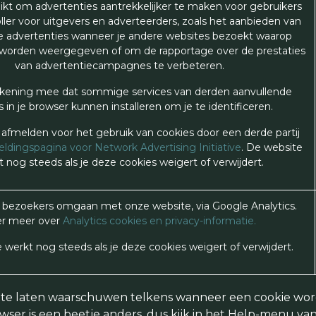
kt om advertenties aantrekkelijker te maken voor gebruikers
ler voor uitgevers en adverteerders, zoals het aanbieden van
e advertenties wanneer je andere websites bezoekt waarop
 worden weergegeven of om de rapportage over de prestaties
van advertentiecampagnes te verbeteren.
ekening mee dat sommige services van derden aanvullende
 in je browser kunnen installeren om je te identificeren.
 afmelden voor het gebruik van cookies door een derde partij
ldingspagina voor Network Advertising Initiative
. De website
 nog steeds als je deze cookies weigert of verwijdert.
 bezoekers omgaan met onze website, via Google Analytics.
r meer over
Analytics cookies en privacy-informatie.
werkt nog steeds als je deze cookies weigert of verwijdert.
 te laten waarschuwen telkens wanneer een cookie word
owser is een beetje anders, dus kijk in het Help-menu van