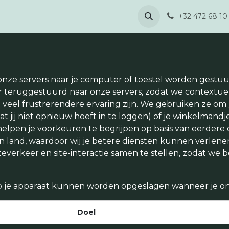
ilding
Over ons
Blogs & Nieuws
Contact
+32 472 68 10
or onze servers naar je computer of toestel worden gestu
er teruggestuurd naar onze servers, zodat we contextu
veel frustrerendere ervaring zijn. We gebruiken ze om j
t jij niet opnieuw hoeft in te loggen) of je winkelmandje
lpen je voorkeuren te begrijpen op basis van eerdere o
l en land, waardoor wij je betere diensten kunnen verle
erkeer en site-interactie samen te stellen, zodat we b
e op je apparaat kunnen worden opgeslagen wanneer je o
Doel