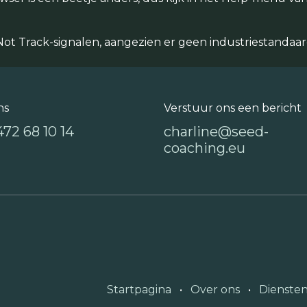
Track-signalen, aangezien er geen industriestandaard 
ns
Verstuur ons een bericht
472 68 10 14
charline@seed-
coaching.eu
Startpagina
•
Over ons
•
Dienste