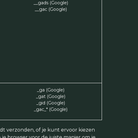
__gads (Google)
__gac (Google)
_ga (Google)
_gat (Google)
_gid (Google)
_gac_* (Google)
t verzonden, of je kunt ervoor kiezen
 je browser voor de juiste manier om je