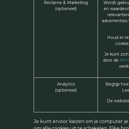
Reclame & Marketing
Wordt gebrui
(optioneel)
en waardevol
relevanter
advertenties
Houd er r
cookies
Je kunt zich
door de
Afme
werkt
Analytics
Begrijp hoe
(optioneel)
Lee
De website 
Je kunt ervoor kiezen om je computer je
om alle cookies uit te schakelen. Elke br