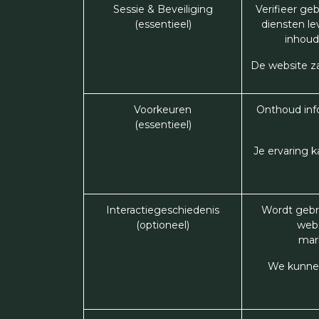
Sessie & Beveiliging
Verifieer ge
(essentieel)
diensten le
inhoud
De website za
Voorkeuren
Onthoud info
(essentieel)
Je ervaring k
Interactiegeschiedenis
Wordt gebru
(optioneel)
webs
mark
We kunnen 