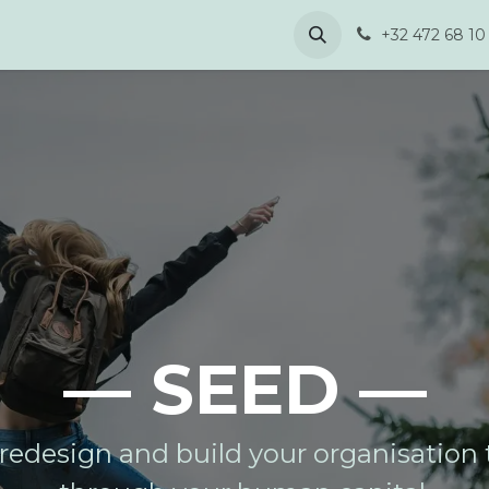
ilding
Over ons
Blogs & Nieuws
Contact
+32 472 68 10
— SEED —
redesign and build your organisation