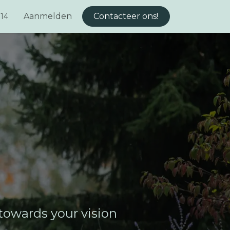
Aanmelden
Contacteer ons!
 14
 towards your vision