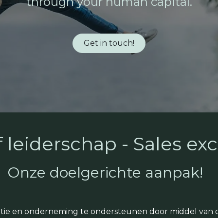
through your human capital.
Get in touch!
f leiderschap - Sales ex
Onze doelgerichte aanpak!
satie en onderneming te ondersteunen door middel van 